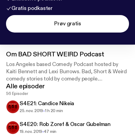
Gratis podkaster
Prøv gratis
Om
BAD SHORT WEIRD Podcast
Los Angeles based Comedy Podcast hosted by
Kaiti Bennett and Lexi Burrows. Bad, Short & Weird
comedy stories told by comedy people.
Alle episoder
Follow us on IG/FB @badshortweirdpodcast
56 Episoder
Twitter @badshortweird
S4E21: Candice Nikeia
-
25. nov. 2019
1 h 20 min
S4E20: Rob Zoref & Oscar Gubelman
-
19. nov. 2019
47 min