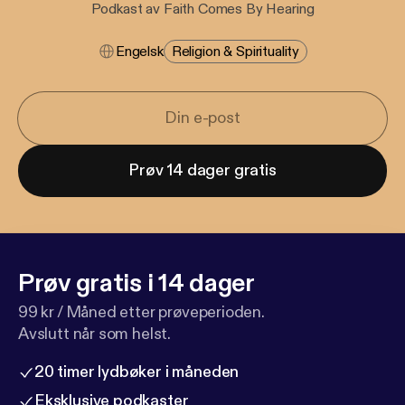
Podkast av Faith Comes By Hearing
Engelsk
Religion & Spirituality
Prøv 14 dager gratis
Prøv gratis i 14 dager
99 kr / Måned etter prøveperioden.
Avslutt når som helst.
20 timer lydbøker i måneden
Eksklusive podkaster