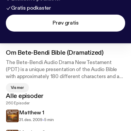
Gratis podkaster
Prøv gratis
Om
Bete-Bendi Bible (Dramatized)
The Bete-Bendi Audio Drama New Testament
(PDT) is a unique presentation of the Audio Bible
with approximately 180 different characters and a
digitally recorded sound track with full sound
Vis mer
effects. For a list of other available languages go to
Alle episoder
our website at
http://FaithComesByHearing.com
.
260 Episoder
The mission of Faith Comes By Hearing is to bring
His Church together and make disciples from every
Matthew 1
nation, tribe, language, and people: to give every
-
31. des. 2009
5 min
person the opportunity to listen completely through