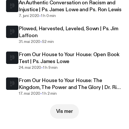
An Authentic Conversation on Racism and
Injustice | Ps. James Lowe and Ps. Ron Lewis
-
7. juni 2020
1 h 0 min
Plowed, Harvested, Leveled, Sown | Ps. Jim
Laffoon
-
31. mai 2020
52 min
From Our House to Your House: Open Book
Test | Ps. James Lowe
-
24. mai 2020
1 h 9 min
From Our House to Your House: The
Kingdom, The Power and The Glory | Dr. Rice
-
Broocks
17. mai 2020
1 h 2 min
Vis mer