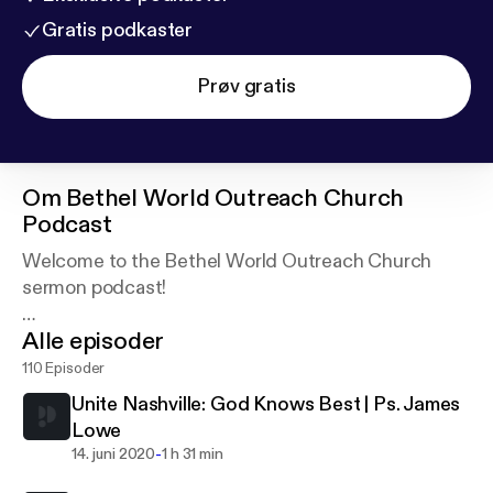
Gratis podkaster
Prøv gratis
Om
Bethel World Outreach Church
Podcast
Welcome to the Bethel World Outreach Church
sermon podcast!
Alle episoder
At Bethel, we value devotion, diversity, and
discipleship, and our mission is to reach our city to
110 Episoder
touch the world. Learn more about us at
Unite Nashville: God Knows Best | Ps. James
bethelworld.org.
Lowe
-
14. juni 2020
1 h 31 min