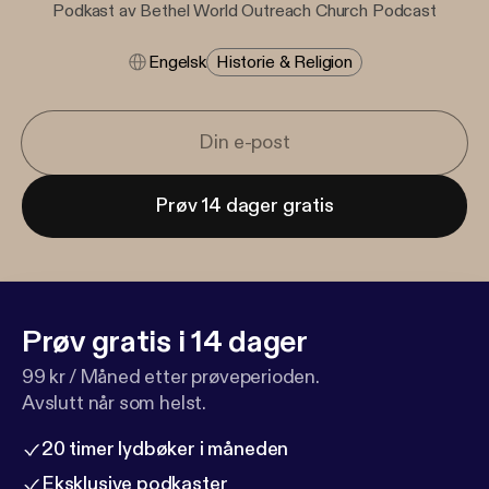
Podkast av Bethel World Outreach Church Podcast
Engelsk
Historie & Religion
Prøv 14 dager gratis
Prøv gratis i 14 dager
99 kr / Måned etter prøveperioden.
Avslutt når som helst.
20 timer lydbøker i måneden
Eksklusive podkaster