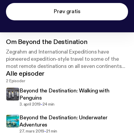
Prøv gratis
Om
Beyond the Destination
Zegrahm and International Expeditions have
pioneered expedition-style travel to some of the
most remote destinations on all seven continents
Alle episoder
and given explorers like you the opportunity to
experience the world.
2 Episoder
Beyond the Destination: Walking with
Penguins
-
3. april 2019
24 min
Beyond the Destination: Underwater
Adventures
-
27. mars 2019
21 min