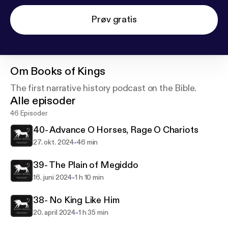
Prøv gratis
Om
Books of Kings
The first narrative history podcast on the Bible.
Alle episoder
46 Episoder
40- Advance O Horses, Rage O Chariots
-
27. okt. 2024
46 min
39- The Plain of Megiddo
-
16. juni 2024
1 h 10 min
38- No King Like Him
-
20. april 2024
1 h 35 min