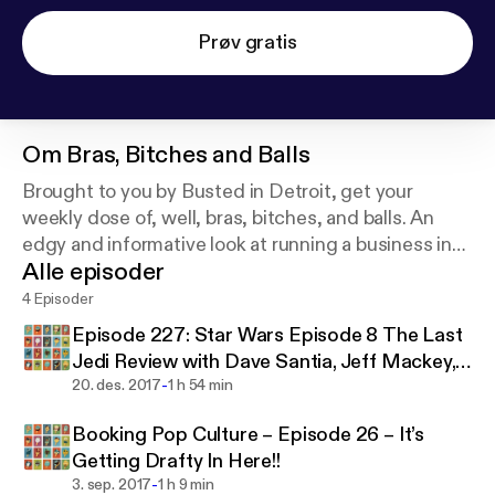
Prøv gratis
Om
Bras, Bitches and Balls
Brought to you by Busted in Detroit, get your
weekly dose of, well, bras, bitches, and balls. An
edgy and informative look at running a business in
Alle episoder
downtown Detroit and more.
4 Episoder
Episode 227: Star Wars Episode 8 The Last
Jedi Review with Dave Santia, Jeff Mackey,
-
and Booking Pop Culture
20. des. 2017
1 h 54 min
Booking Pop Culture – Episode 26 – It’s
Getting Drafty In Here!!
-
3. sep. 2017
1 h 9 min