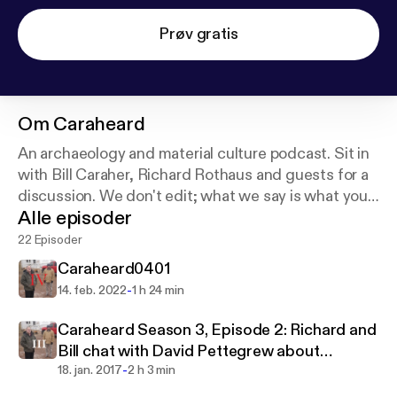
Prøv gratis
Om
Caraheard
An archaeology and material culture podcast. Sit in
with Bill Caraher, Richard Rothaus and guests for a
discussion. We don't edit; what we say is what you
Alle episoder
get.
22 Episoder
Caraheard0401
-
14. feb. 2022
1 h 24 min
Caraheard Season 3, Episode 2: Richard and
Bill chat with David Pettegrew about
-
Corinthian matters
18. jan. 2017
2 h 3 min