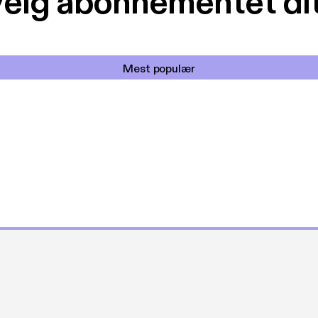
elg abonnementet di
Mest populær