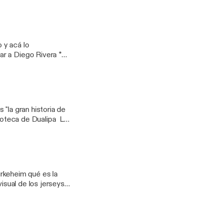
 information about
literaria_podcast
 y acá lo
r a Diego Rivera *
llection and use of
am
"la gran historia de
 information about
literaria_podcast
Durkeheim qué es la
llection and use of
lucha libre femenil