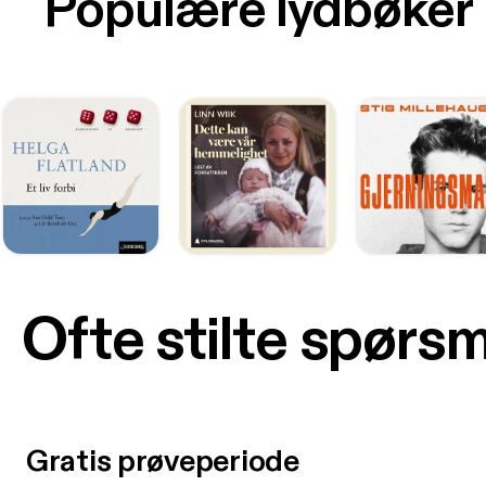
Populære lydbøker
Ofte stilte spørs
Gratis prøveperiode