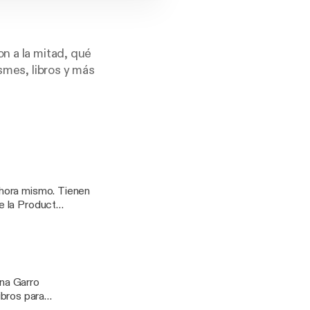
n a la mitad, qué
ismes, libros y más
mismo. Tienen
e la Product
ena Garro
am