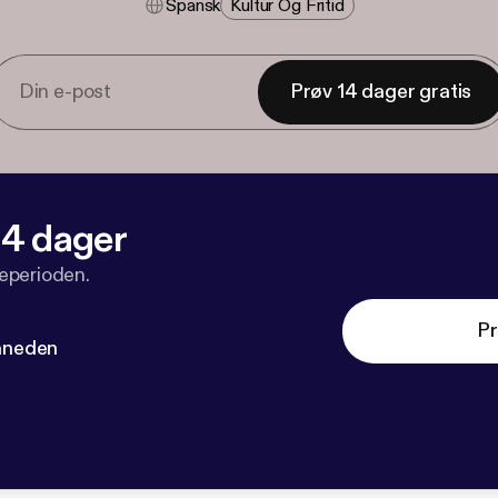
Spansk
Kultur Og Fritid
Prøv 14 dager gratis
 14 dager
veperioden.
Pr
måneden