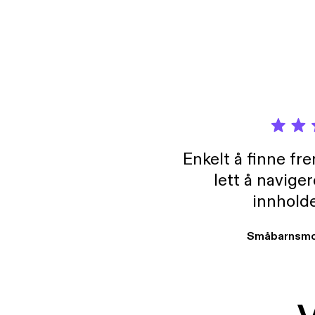
cantado bingo - La
encont
seguir
Simpl
inform
Enkelt å finne fre
lett å navige
innholde
Småbarnsmo