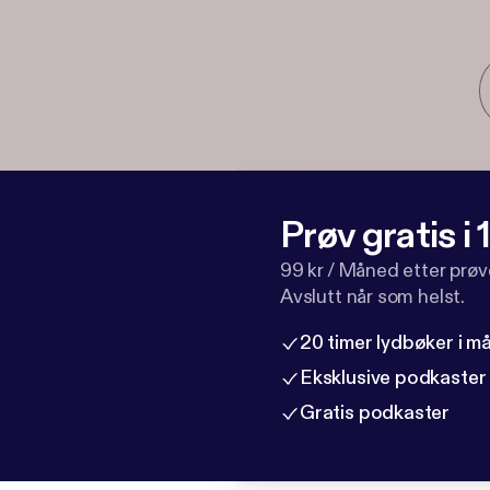
Prøv gratis i
99 kr / Måned etter prø
Avslutt når som helst.
20 timer lydbøker i 
Eksklusive podkaster
Gratis podkaster