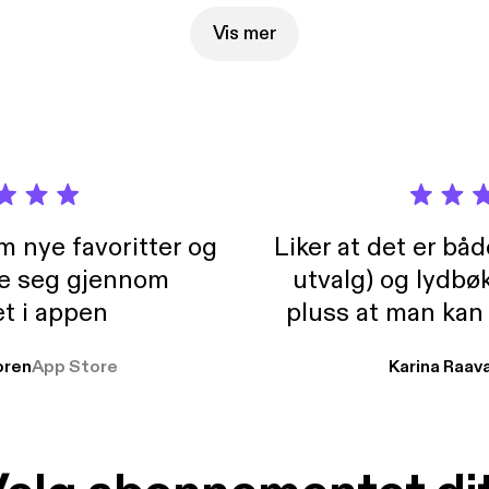
na Corrujo * Mi primer libro de emociones y sentimientos Ya pueden
rar el capítulo en Youtube en nuestro canal @chacharaliteraria. T
Vis mer
 en Instagram @chachara_literaria_podcast @nenamounstro @ginjaramillo 
ecast, an AdsWizz company. See pcm.adswizz.com [https://pcm.a
ation about our collection and use of personal data for advertising.
m nye favoritter og
Liker at det er bå
re seg gjennom
utvalg) og lydbø
t i appen
pluss at man kan
og lydbøker atski
ren
App Store
Karina Raav