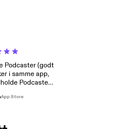
ambién nos pueden
Hosted by
dswizz.com] for
de Podcaster (godt
ker i samme app,
 holde Podcaster
lt i biblioteket.
a
App Store