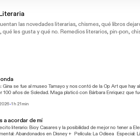
iteraria
entan las novedades literarias, chismes, qué libros dejaro
n, qué les gusta y qué no. Remedios literarios, pin-pon, ch
os.
hara_literaria_podcast
 onda
 Gina se fue al museo Tamayo y nos contó de la Op Art que hay ahora 
r 100 años de Soledad. Maga platicó con Bárbara Enriquez que fu
ravilloso set Pintura: Botero y sus mujeres leyendo Chismecito Histórico:
-
 2026
1 h 21 min
afía de la Wu Zetian, la empedradora china más próspera Libros mencionados en
cesa Li , Luisa Maviska * La peluquera y Proust,
am Gurba * Comparecencia involuntaria, Mairsol García
s a acordar de mí
cito literario: Bioy Casares y la posibilidad de mejor no tener a El
o canal @chacharaliteraria. También nos pueden seguir en Instagr
Abandonados en Disney + Película: La Odisea Especial: Libros para
a_literaria_podcast @nenamounstro @ginjaramillo Hosted by Simplecast, an