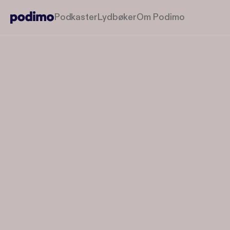
Podkaster
Lydbøker
Om Podimo