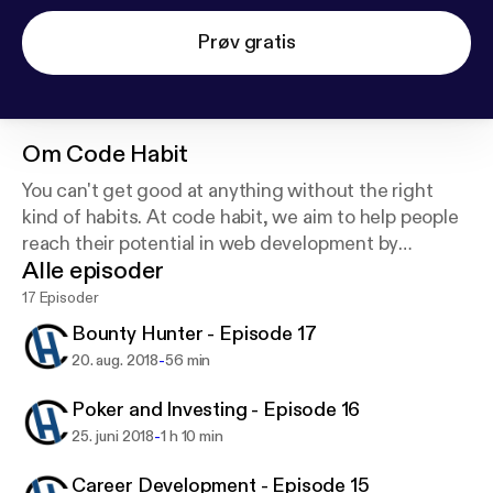
Prøv gratis
Om
Code Habit
You can't get good at anything without the right
kind of habits. At code habit, we aim to help people
reach their potential in web development by
Alle episoder
building the right kind of habits.
17 Episoder
Bounty Hunter - Episode 17
-
20. aug. 2018
56 min
Poker and Investing - Episode 16
-
25. juni 2018
1 h 10 min
Career Development - Episode 15