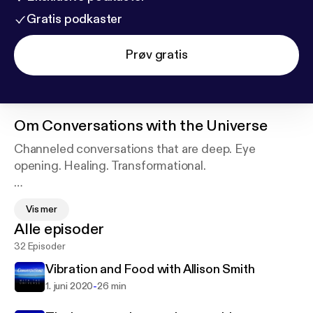
Gratis podkaster
Prøv gratis
Om
Conversations with the Universe
Channeled conversations that are deep. Eye
opening. Healing. Transformational.
A midwest girl on a mission to go down the rabbit
Vis mer
hole and question everything with an open mind and
Alle episoder
an open heart.
32 Episoder
Answers. Understanding. Resonance. On the
Vibration and Food with Allison Smith
deepest level. Interviews. Conversations. AND
-
1. juni 2020
26 min
MORE!