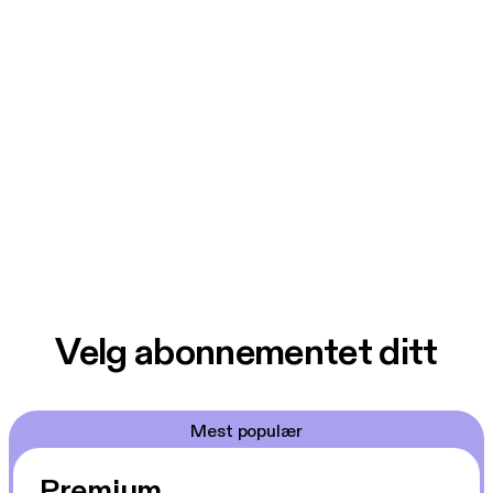
Support this podcast:
https://anchor.fm/becca-grabi
nski/support
Velg abonnementet ditt
Mest populær
Premium