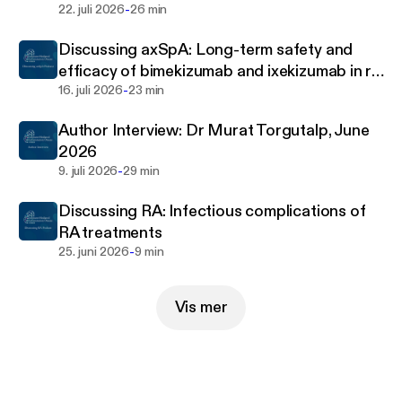
-
22. juli 2026
26 min
Discussing axSpA: Long-term safety and
efficacy of bimekizumab and ixekizumab in r-
-
axSpA
16. juli 2026
23 min
Author Interview: Dr Murat Torgutalp, June
2026
-
9. juli 2026
29 min
Discussing RA: Infectious complications of
RA treatments
-
25. juni 2026
9 min
Vis mer