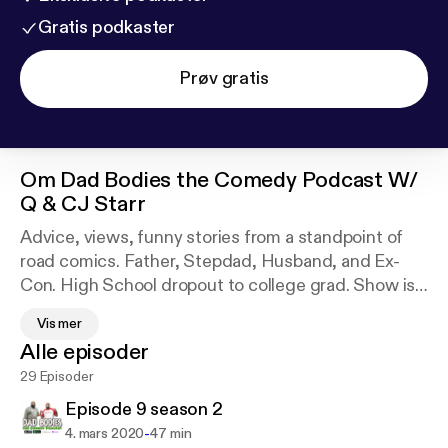
Gratis podkaster
Prøv gratis
Om
Dad Bodies the Comedy Podcast W/
Q & CJ Starr
Advice, views, funny stories from a standpoint of
road comics. Father, Stepdad, Husband, and Ex-
Con. High School dropout to college grad. Show is
44 mins long and talks about who we worked with
Vis mer
previous week, social media drama, great comedy
Alle episoder
segments, special guests and who we boycotting
29 Episoder
this week?
Episode 9 season 2
-
4. mars 2020
47 min