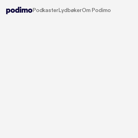
Podkaster
Lydbøker
Om Podimo