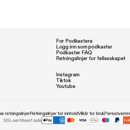
For Podkastere
Logg inn som podkaster
Podkaster FAQ
Retningslinjer for fellesskapet
Instagram
Tiktok
Youtube
ke retningslinjer
Retningslinjer for innhold
Vilkår for bruk
Personvernre
SSL-sertifisert side