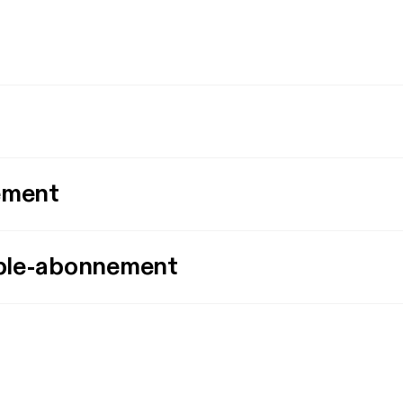
ement
ple-abonnement