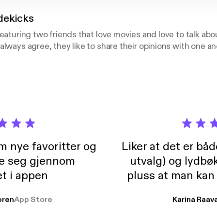
dekicks
featuring two friends that love movies and love to talk ab
always agree, they like to share their opinions with one a
m nye favoritter og
Liker at det er bå
re seg gjennom
utvalg) og lydbø
t i appen
pluss at man kan
og lydbøker atski
ren
App Store
Karina Raav