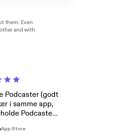
out them. Even
nother and with
de Podcaster (godt
ker i samme app,
 holde Podcaster
lt i biblioteket.
a
App Store