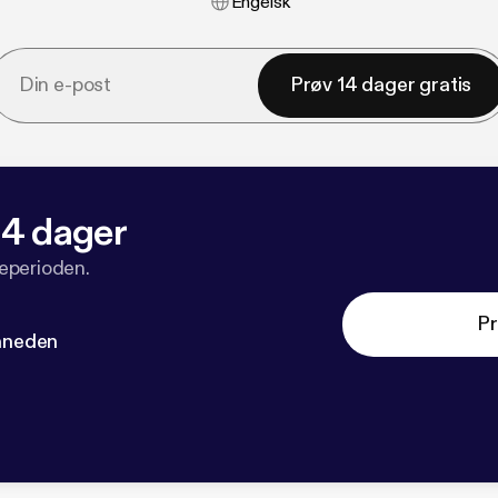
Engelsk
Prøv 14 dager gratis
 14 dager
veperioden.
Pr
måneden