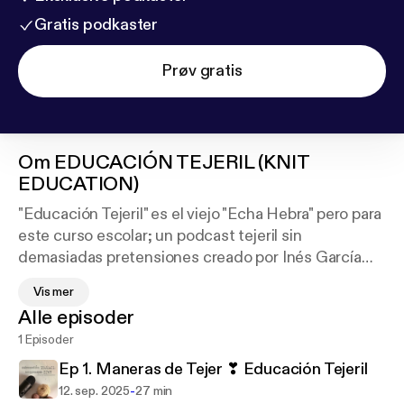
Gratis podkaster
Prøv gratis
Om
EDUCACIÓN TEJERIL (KNIT
EDUCATION)
"Educación Tejeril" es el viejo "Echa Hebra" pero para
este curso escolar; un podcast tejeril sin
demasiadas pretensiones creado por Inés García
(@garcia.knits)
Vis mer
Alle episoder
¿Te gusta el Podcast?
1 Episoder
¿Te apetece contribuir? Te dejo enlaces:
Ep 1. Maneras de Tejer ❣ Educación Tejeril
Invítame a un café en Ko-Fi:
https://ko-fi.com/garcia
-
12. sep. 2025
27 min