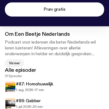
Prøv gratis
Om
Een Beetje Nederlands
Podcast voor iedereen die beter Nederlands wil
leren luisteren! Afleveringen over allerlei
onderwerpen in helder en duidelijk gesproken
Nederlands. Iedere aflevering heeft een transcriptie
Vis mer
om mee te lezen. Leer met deze podcast 'Een
Alle episoder
Beetje Nederlands'.
91 Episoder
[en] Learn Dutch with the 'Een Beetje Nederlands'
#87: Homohuwelijk
podcast! Episodes in clear and easy Dutch, about a
-
1. aug. 2026
17 min
wide range of subjects. Each episode comes with a
free transcript to read along with. Learn a little
#86: Gabber
Dutch with 'Een Beetje Nederlands'!
-
1. juli 2026
20 min