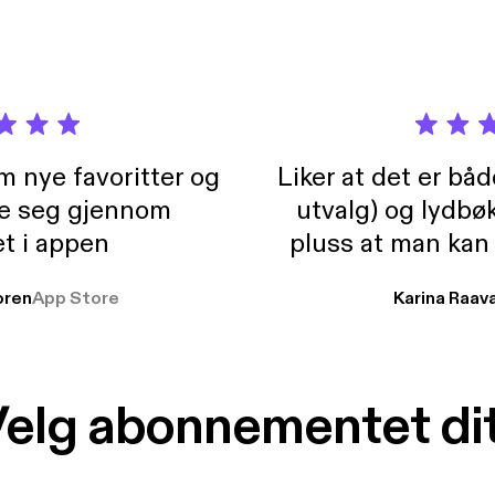
m nye favoritter og
Liker at det er bå
re seg gjennom
utvalg) og lydbø
t i appen
pluss at man kan
og lydbøker atski
ren
App Store
Karina Raav
elg abonnementet di