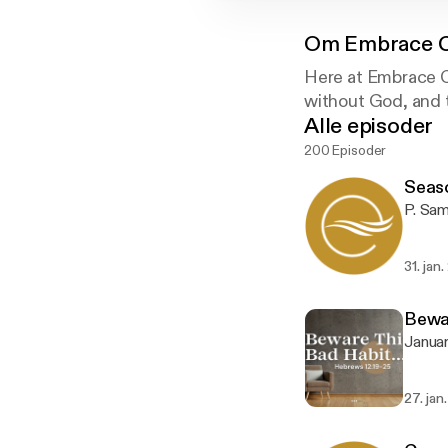
Om
Embrace 
Here at Embrace Ch
without God, and t
Alle episoder
200 Episoder
Seas
31. jan
Bewar
27. jan