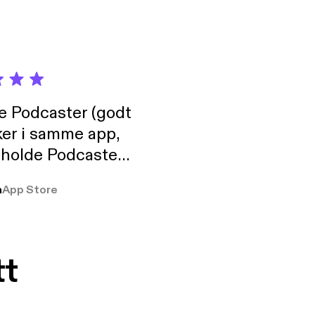
de Podcaster (godt
ker i samme app,
 holde Podcaster
lt i biblioteket.
a
App Store
tt