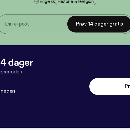
Engelsk
Historie & Religion
Prøv 14 dager gratis
 14 dager
veperioden.
Pr
måneden