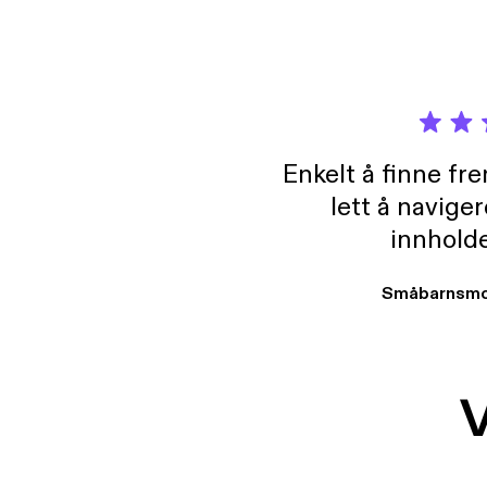
Enkelt å finne fre
lett å navige
innholde
Småbarnsmo
V