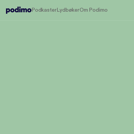
Podkaster
Lydbøker
Om Podimo