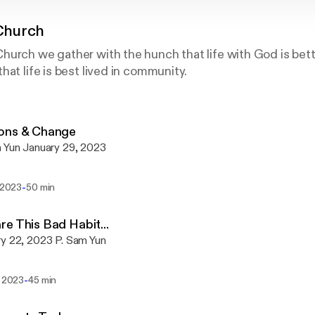
Church
urch we gather with the hunch that life with God is bette
hat life is best lived in community.
ons & Change
P. Sam Yun January 29, 2023
-
. 2023
50 min
e This Bad Habit...
January 22, 2023 P. Sam Yun
-
. 2023
45 min