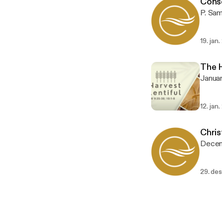
Cons
19. jan
The H
12. jan
Chris
29. de