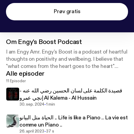
Prøv gratis
Om
Engy's Boost Podcast
I am Engy Amr. Engy's Boost is a podcast of heartful
thoughts on positivity and wellbeing. I believe that
"what comes from the heart goes to the heart"
Alle episoder
#EngysBoost
11 Episoder
قصيدة الكلمة على لسان الحسين رضي الله عنه -
إنچي عمرو Al Kalema - Al Hussain
-
30. sep. 2024
1 min
الحياة متل البيانو .. Life is like a Piano .. La vie est
comme un Piano ..
-
26. april 2023
37 s