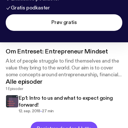
Gratis podkaster
Prøv gratis
Om
Entreset: Entrepreneur Mindset
A lot of people struggle to find themselves and the
value they bring to the world. Our aim is to cover
some concepts around entrepreneurship, financial
Alle episoder
literacy, how to be a digital authority and the
mindset that goes with it.
1 Episoder
Ep1: Intro to us and what to expect going
forward!
-
12. sep. 2018
27 min