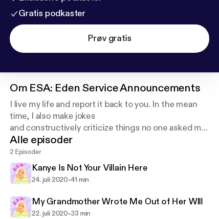
Gratis podkaster
Prøv gratis
Om
ESA: Eden Service Announcements
I live my life and report it back to you. In the mean
time, I also make jokes
and constructively criticize things no one asked me
Alle episoder
to. Listen up. Support this
podcast:
https://anchor.fm/edenserviceannouncem
2 Episoder
ents/support
Kanye Is Not Your Villain Here
-
24. juli 2020
41 min
My Grandmother Wrote Me Out of Her Wlll
-
22. juli 2020
33 min