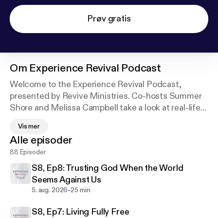
Prøv gratis
Om
Experience Revival Podcast
Welcome to the Experience Revival Podcast,
presented by Revive Ministries. Co-hosts Summer
Shore and Melissa Campbell take a look at real-life
issues from an eternal perspective. Over coffee and
Vis mer
chai tea, Summer and Melissa talk about finding
Alle episoder
passion, purpose and power in Christ, and what that
88 Episoder
looks like in everyday life. Their goal is to help
empower you to live intentionally in your identity in
S8, Ep8: Trusting God When the World
Christ and impact the world around you.
Seems Against Us
-
5. aug. 2026
25 min
S8, Ep7: Living Fully Free