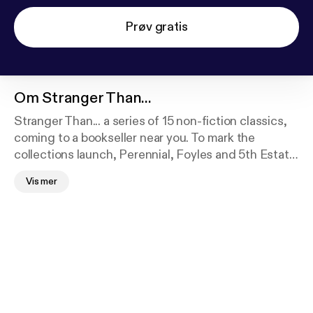
Prøv gratis
Om
Stranger Than...
Stranger Than... a series of 15 non-fiction classics,
coming to a bookseller near you. To mark the
collections launch, Perennial, Foyles and 5th Estate
organised a collaborative day-long celebration,
Vis mer
where a host of published writers and book industry
folk discussed how non-fiction works, how to write
non-fiction and why the format is so successful.