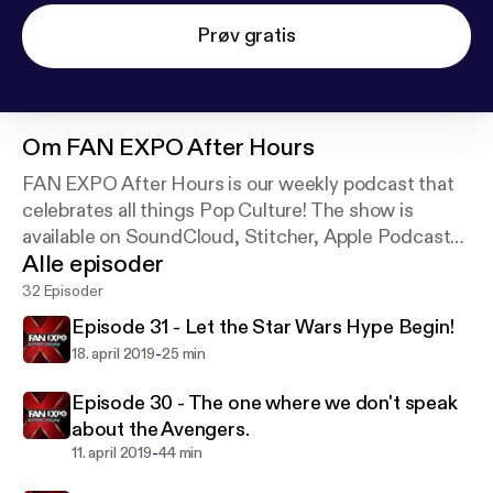
Prøv gratis
Om
FAN EXPO After Hours
FAN EXPO After Hours is our weekly podcast that
celebrates all things Pop Culture! The show is
available on SoundCloud, Stitcher, Apple Podcasts
Alle episoder
& Google Play.
32 Episoder
Episode 31 - Let the Star Wars Hype Begin!
-
18. april 2019
25 min
Episode 30 - The one where we don't speak
about the Avengers.
-
11. april 2019
44 min