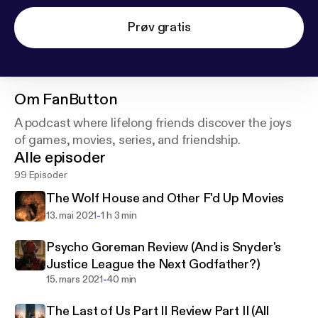
Prøv gratis
Om
FanButton
A podcast where lifelong friends discover the joys
of games, movies, series, and friendship.
Alle episoder
99 Episoder
The Wolf House and Other F'd Up Movies
-
13. mai 2021
1 h 3 min
Psycho Goreman Review (And is Snyder's
Justice League the Next Godfather?)
-
15. mars 2021
40 min
The Last of Us Part II Review Part II (All