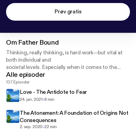
Prøv gratis
Om
Father Bound
Thinking, really thinking, is hard work—but vital at
both individual and
societal levels. Especially when it comes to the
Alle episoder
supposition of a God who
created the universe and everything in it!
137 Episoder
Love - The Antidote to Fear
-
24. jan. 2021
8 min
The Atonement: A Foundation of Origins Not
Consequences
-
2. sep. 2020
22 min