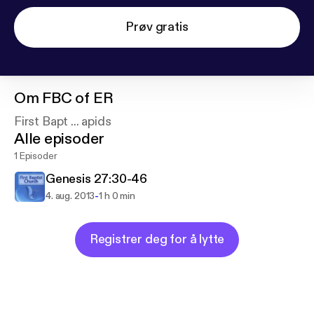
Prøv gratis
Om
FBC of ER
First Bapt ... apids
Alle episoder
1 Episoder
Genesis 27:30-46
-
4. aug. 2013
1 h 0 min
Registrer deg for å lytte