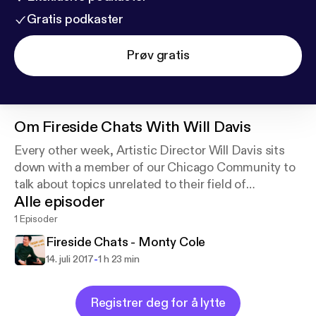
Gratis podkaster
Prøv gratis
Om
Fireside Chats With Will Davis
Every other week, Artistic Director Will Davis sits
down with a member of our Chicago Community to
talk about topics unrelated to their field of
Alle episoder
expertise.
1 Episoder
Fireside Chats - Monty Cole
-
14. juli 2017
1 h 23 min
Registrer deg for å lytte