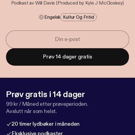
Podkast av Will Davis (Produced by Kyle J McCloskey)
Engelsk
Kultur Og Fritid
Prøv 14 dager gratis
Prøv gratis i 14 dager
99 kr / Måned etter prøveperioden.
Avslutt når som helst.
20 timer lydbøker i måneden
Eksklusive podkaster