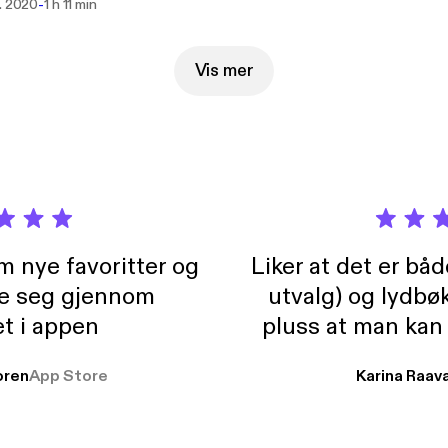
-
b. 2020
1 h 11 min
Vis mer
m nye favoritter og
Liker at det er bå
re seg gjennom
utvalg) og lydbø
t i appen
pluss at man kan
og lydbøker atski
ren
App Store
Karina Raav