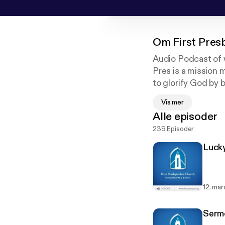
Om
First Pre
Audio Podcast of 
Pres is a mission 
to glorify God by 
Farms Road just n
Vis mer
welcome. Find us 
Alle episoder
239 Episoder
Lucky
12. ma
Serm