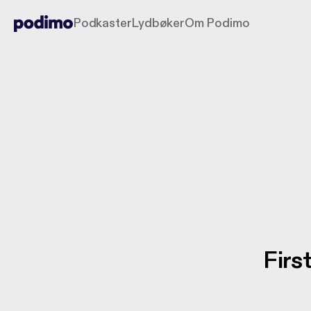
Podkaster
Lydbøker
Om Podimo
Firs