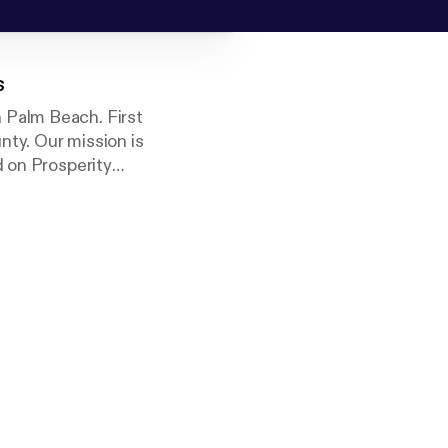
s
 Palm Beach. First
ty. Our mission is
d on Prosperity
ests are always