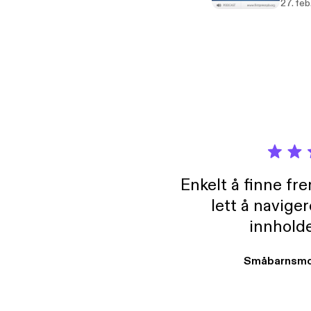
27. fe
Enkelt å finne fre
lett å navige
innholde
Småbarnsmo