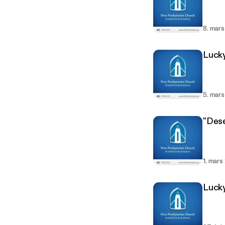
8. mar
Lucky
5. mar
"Dese
1. mar
Lucky