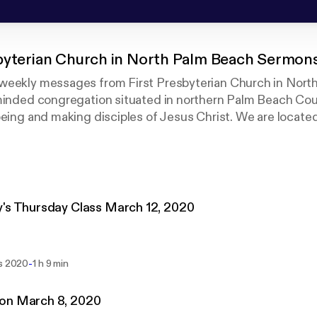
sbyterian Church in North Palm Beach Sermon
weekly messages from First Presbyterian Church in North
minded congregation situated in northern Palm Beach Coun
being and making disciples of Jesus Christ. We are locate
orth of Lighthouse Drive between PGA and Northlake. Gu
online at FirstPresNPB.org.
's Thursday Class March 12, 2020
-
rs 2020
1 h 9 min
on March 8, 2020