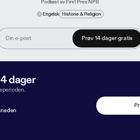
Podkast av First Pres NPB
Engelsk
Historie & Religion
Prøv 14 dager gratis
 14 dager
veperioden.
Pr
måneden