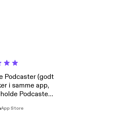
de Podcaster (godt
ker i samme app,
 holde Podcaster
lt i biblioteket.
a
App Store