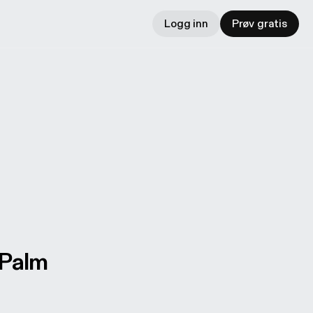
Logg inn
Prøv gratis
 Palm