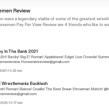
emen Review
were a legendary stable of some of the greatest wrestler
Horsemen Pay Per View Review are 4 friends who like to w
y In The Bank 2021
 ASH! Becky! Big E! Roman! Applebees! Edge! Live Crowds! Summ
@horsemenreview Horsemenreview@gmail.com
-
 2021
1 h 22 min
Wrestlemania Backlash
h! Roman! Bianca! Cruella! The Best Braun Strowman Match! @horsemenreview
menreview@gmail.com
-
 2021
1 h 17 min