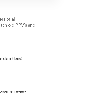
s of all
atch old PPV's and
erslam Plans!