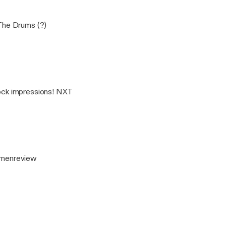
r
The Drums (?)
ock impressions! NXT