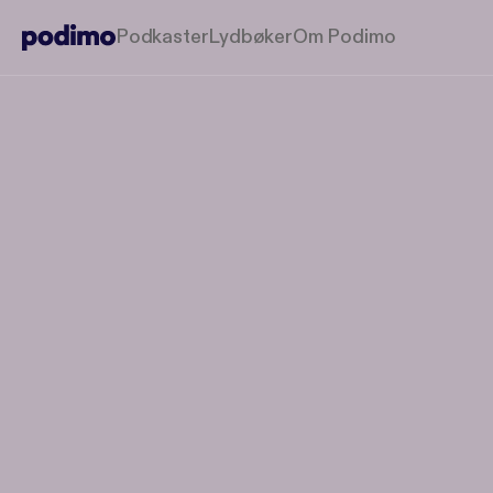
Podkaster
Lydbøker
Om Podimo