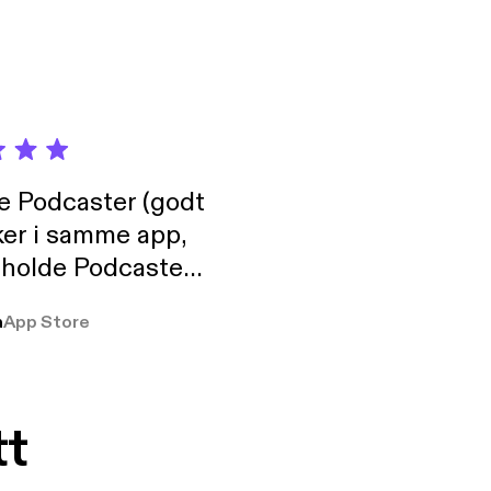
de Podcaster (godt
ker i samme app,
 holde Podcaster
lt i biblioteket.
a
App Store
tt