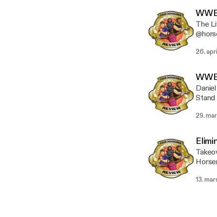
WWE 
The L
26. apr
WWE 
Danie
29. ma
Elim
Takeove
Horse
13. mar