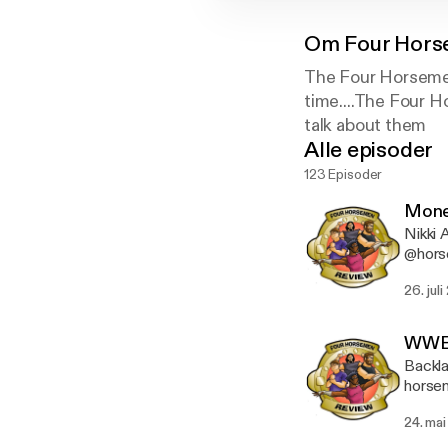
Om
Four Hors
The Four Horsemen 
time....The Four 
talk about them
Alle episoder
123 Episoder
Mone
Nikki
26. juli
WWE 
Backlas
horse
24. mai