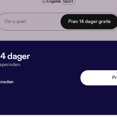
Engelsk
Sport
Prøv 14 dager gratis
 14 dager
veperioden.
Pr
måneden