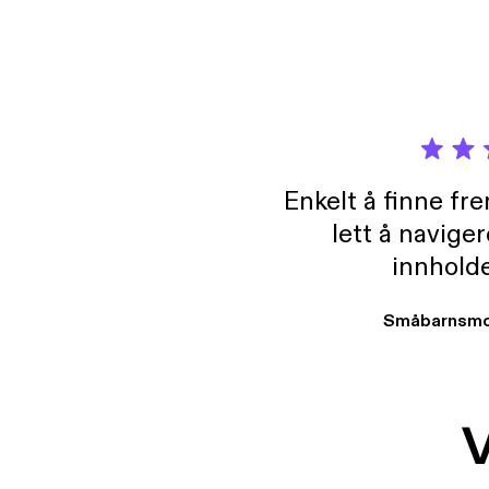
Enkelt å finne fre
lett å navige
innholde
Småbarnsmo
V