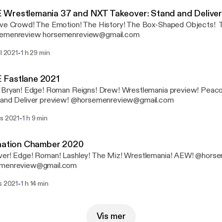
Wrestlemania 37 and NXT Takeover: Stand and Delive
ive Crowd! The Emotion! The History! The Box-Shaped Objects! 
@horsemenreview horsemenreview@gmail.com
-
il 2021
1 h 29 min
Fastlane 2021
l Bryan! Edge! Roman Reigns! Drew! Wrestlemania preview! Peac
Stand and Deliver preview! @horsemenreview@gmail.com
-
rs 2021
1 h 9 min
ination Chamber 2020
r! Edge! Roman! Lashley! The Miz! Wrestlemania! AEW! @horsemenreview
menreview@gmail.com
-
s 2021
1 h 14 min
Vis mer