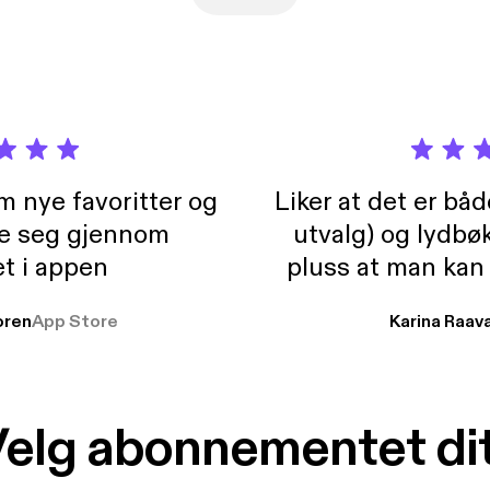
m nye favoritter og
Liker at det er bå
re seg gjennom
utvalg) og lydbø
t i appen
pluss at man kan
og lydbøker atski
ren
App Store
Karina Raav
elg abonnementet di