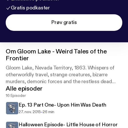
Gratis podkaster
Prøv gratis
Om
Gloom Lake - Weird Tales of the
Frontier
Gloom Lake, Nevada Territory, 1863. Whispers of
otherworldly travel, strange creatures, bizarre
murders, demonic forces and the restless dead
Alle episoder
abound. Who will have the courage and grit to face
the horrors? Subscribe to find out. A serial
16 Episoder
Horror/Adventure.
Ep. 13 Part One- Upon Him Was Death
-
27. nov. 2015
26 min
Halloween Episode- Little House of Horror