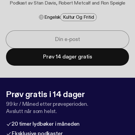
Podkast av Stan Davis, Robert Metcalf and Ron Speigle
Engelsk
Kultur Og Fritid
Prøv 14 dager gratis
Prøv gratis i 14 dager
99 kr / Måned etter prøveperioden.
Avslutt når som helst.
20 timer lydbøker i måneden
Eksklusive podkaster