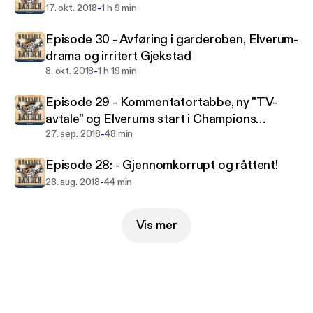
-
17. okt. 2018
1 h 9 min
Episode 30 - Avføring i garderoben, Elverum-
drama og irritert Gjekstad
-
8. okt. 2018
1 h 19 min
Episode 29 - Kommentatortabbe, ny "TV-
avtale" og Elverums start i Champions
-
League
27. sep. 2018
48 min
Episode 28: - Gjennomkorrupt og råttent!
-
28. aug. 2018
44 min
Vis mer