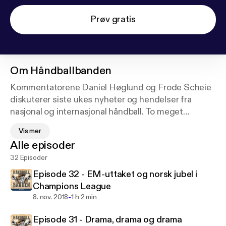
Prøv gratis
Om
Håndballbanden
Kommentatorene Daniel Høglund og Frode Scheie
diskuterer siste ukes nyheter og hendelser fra
nasjonal og internasjonal håndball. To meget
håndballglade karer i en podcast med et middels
Vis mer
seriøst navn. Lovløse tilstander og skudd fra hofta
Alle episoder
kan forekomme. Det blir også spennende gjester og
32 Episoder
gode historier når banden rir inn i håndballens
solnedgang. See acast.com/privacy for privacy and
Episode 32 - EM-uttaket og norsk jubel i
opt-out information.
Champions League
-
8. nov. 2018
1 h 2 min
Episode 31 - Drama, drama og drama