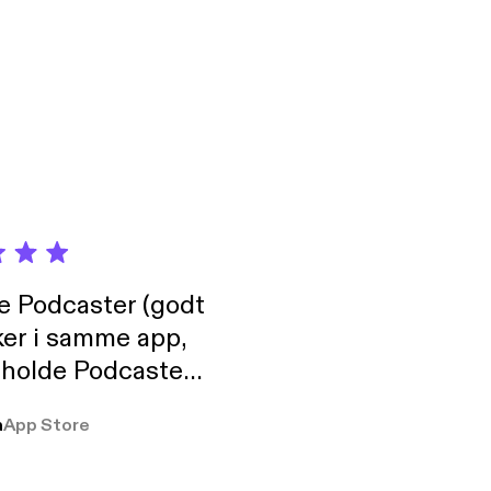
ock your windows and
t the Zodiac Killer:
de Podcaster (godt
ker i samme app,
 holde Podcaster
lt i biblioteket.
a
App Store