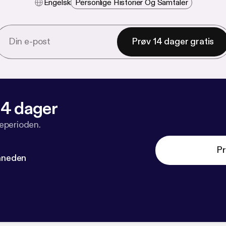
Engelsk
Personlige Historier Og Samtaler
Prøv 14 dager gratis
 14 dager
veperioden.
Pr
måneden