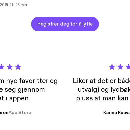
ious and cryptic killer who may still be out there. Remember to l
-
. 2019
1 h 23 min
our doors, because there are killers all around us. The webpage abou
//www.history.com/news/the-zodiac-killer-a-timeline
Registrer deg for å lytte
m nye favoritter og
Liker at det er bå
re seg gjennom
utvalg) og lydbø
t i appen
pluss at man kan
og lydbøker atski
ren
App Store
Karina Raav