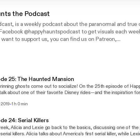
nts the Podcast
ast, is a weekly podcast about the paranormal and true c
Facebook @happyhauntspodcast to get visuals each week
u want to support us, you can find us on Patreon,
/happyhauntspodcast
ryone!
ode 25: The Haunted Mansion
rinning ghosts come out to socialize! On the 25th episode of Happ
talk about one of their favorite Disney rides—and the inspiration fo
t—the Haunted Mansion. Remember to hurry baaaaaaaack......
-
. 2019
1 h 0 min
de 24: Serial Killers
eek, Alicia and Lexie go back to the basics, discussing one of the 
serial killers. Alicia talks about America’s first serial killer, while Le