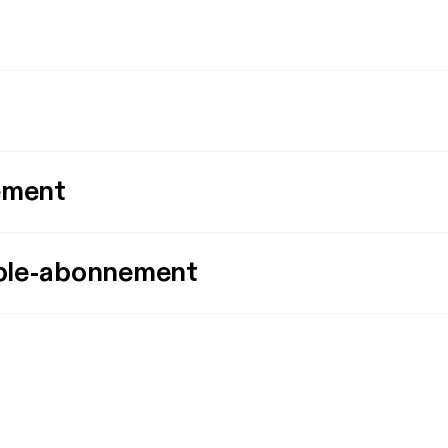
ement
ple-abonnement