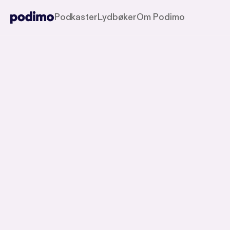
Podkaster
Lydbøker
Om Podimo