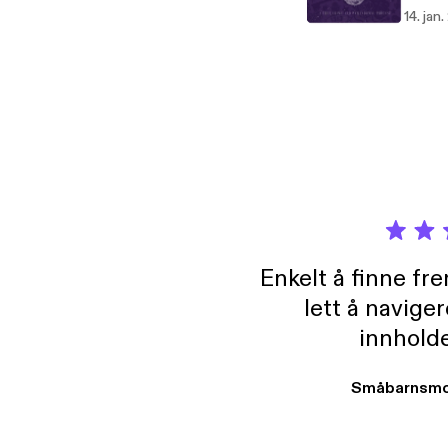
myster
14. jan
lock y
https:
Enkelt å finne fre
lett å navige
innholde
Småbarnsmo