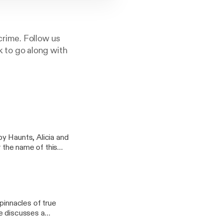
rime. Follow us
 to go along with
y Haunts, Alicia and
r the name of this
pinnacles of true
xie discusses a