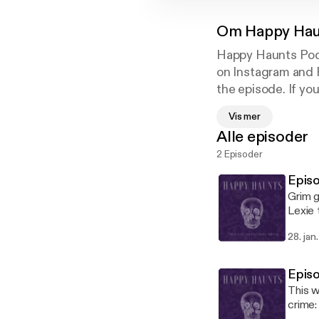
Om
Happy Hau
Happy Haunts Podc
on Instagram and 
the episode. If yo
www.patreon.com
Vis mer
Happy Haunts eve
Alle episoder
2 Episoder
Epis
Grim g
Lexie 
podcas
28. jan
Episo
This w
crime: 