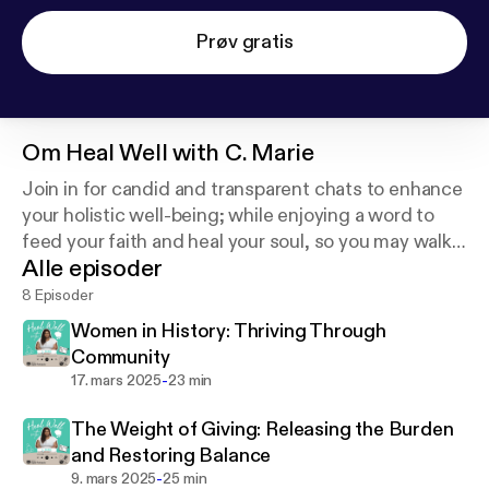
Prøv gratis
Om
Heal Well with C. Marie
Join in for candid and transparent chats to enhance
your holistic well-being; while enjoying a word to
feed your faith and heal your soul, so you may walk
Alle episoder
in God divine healing and live a life where you
THRIVE!
8 Episoder
Women in History: Thriving Through
Community
-
17. mars 2025
23 min
The Weight of Giving: Releasing the Burden
and Restoring Balance
-
9. mars 2025
25 min