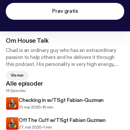
Prøv gratis
Om
House Talk
Chad is an ordinary guy who has an extraordinary
passion to help others and he delivers it through
this podcast. His personality is very high energy,
positive, and fun. You will always find him being
Vis mer
honest, showcasing raw stories and his guests will
Alle episoder
always do their best in leading you down the path to
14 Episoder
building your dreams. Finally, our ultimate goal is to
provide practical tips backed by research that you
Checking in w/TSgt Fabian-Guzman
can use in your life and see results.
-
31. mai 2020
19 min
Off The Cuff w/TSgt Fabian Guzman
-
27. mai 2020
1 min