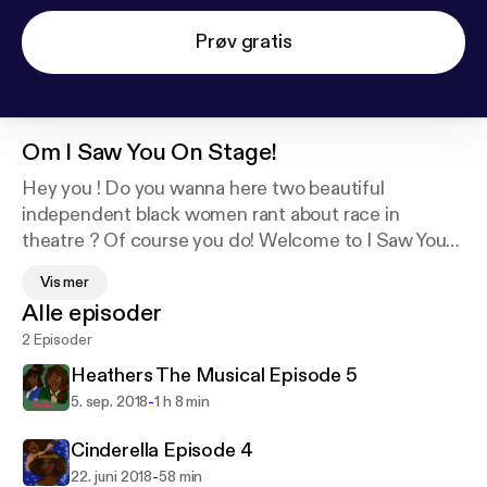
Prøv gratis
Om
I Saw You On Stage!
Hey you ! Do you wanna here two beautiful
independent black women rant about race in
theatre ? Of course you do! Welcome to I Saw You
on Stage a musical theater podcast, with Auns and
Vis mer
Lex, where we talk about the cultural and political
Alle episoder
going ons of musical theater shows and their
2 Episoder
cinematic counterparts.
Heathers The Musical Episode 5
-
5. sep. 2018
1 h 8 min
Cinderella Episode 4
-
22. juni 2018
58 min