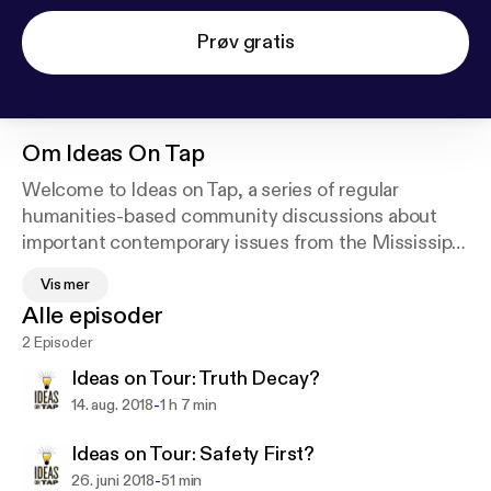
Prøv gratis
Om
Ideas On Tap
Welcome to Ideas on Tap, a series of regular
humanities-based community discussions about
important contemporary issues from the Mississippi
Humanities Council. Each program includes a panel
Vis mer
discussion featuring knowledgeable participants
Alle episoder
who present a wide spectrum of opinions on the
2 Episoder
topic, as well as a chance for audience members to
share their thoughts and responses. Past programs
Ideas on Tour: Truth Decay?
have included “Why are Young People Leaving
-
14. aug. 2018
1 h 7 min
Mississippi?” “What Does our State Flag
Symbolize?” and “Why is 'Mississippi 50th' for
Ideas on Tour: Safety First?
Women in Politics?”
-
26. juni 2018
51 min