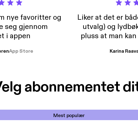
m nye favoritter og
Liker at det er bå
re seg gjennom
utvalg) og lydbø
t i appen
pluss at man kan
og lydbøker atski
ren
App Store
Karina Raav
elg abonnementet di
Mest populær