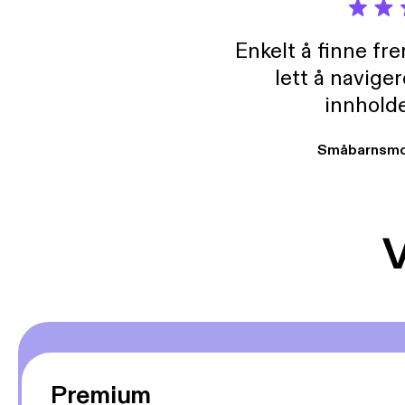
Enkelt å finne fre
lett å navige
innholde
Småbarnsmo
V
Premium