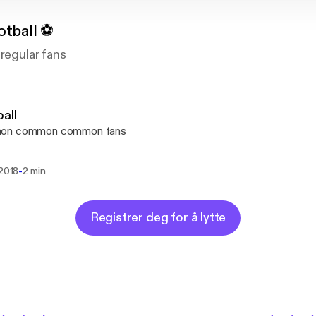
otball ⚽️
 regular fans
all
on common common fans
-
 2018
2 min
Registrer deg for å lytte