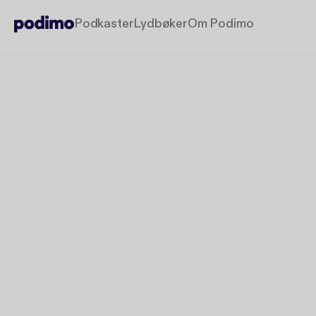
Podkaster
Lydbøker
Om Podimo