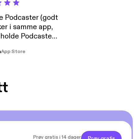
de Podcaster (godt
ker i samme app,
 holde Podcaster
lt i biblioteket.
a
App Store
tt
Prøv gratis i 14 dager
Prøv gratis