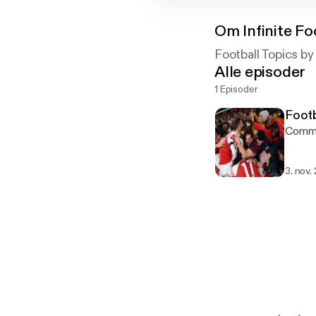
Om
Infinite Fo
Football Topics by
Alle episoder
1 Episoder
Footb
Comm
3. nov.