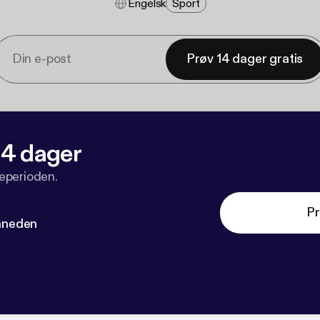
Engelsk
Sport
Prøv 14 dager gratis
 14 dager
veperioden.
Pr
måneden