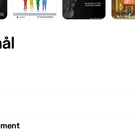
mål
ement