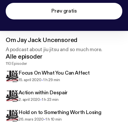
Prøv gratis
Om
Jay Jack Uncensored
A podcast about jiu jitsu and so much more.
Alle episoder
110 Episoder
Focus On What You Can Affect
-
15. april 2020
1 h 29 min
Action within Despair
-
2. april 2020
1 h 23 min
Hold on to Something Worth Losing
-
26. mars 2020
1 h 10 min