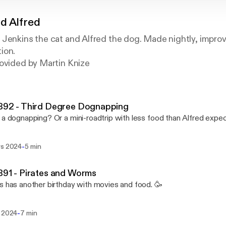
d Alfred
Jenkins the cat and Alfred the dog. Made nightly, improv
ion.
rovided by Martin Knize
 892 - Third Degree Dognapping
 a dognapping? Or a mini-roadtrip with less food than Alfred exp
-
rs 2024
5 min
891 - Pirates and Worms
s has another birthday with movies and food. 🥳
-
s 2024
7 min