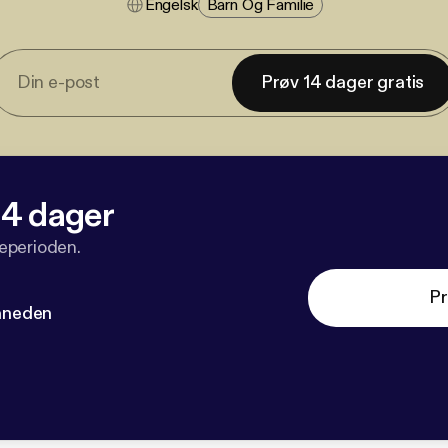
Engelsk
Barn Og Familie
Prøv 14 dager gratis
 14 dager
veperioden.
Pr
måneden