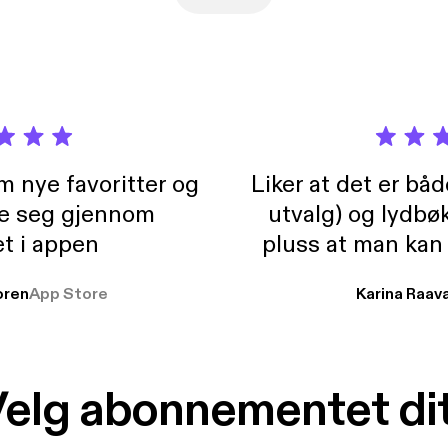
m nye favoritter og
Liker at det er bå
re seg gjennom
utvalg) og lydbø
t i appen
pluss at man kan
og lydbøker atski
ren
App Store
Karina Raav
elg abonnementet di