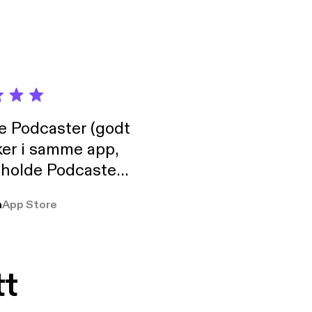
de Podcaster (godt
ker i samme app,
 holde Podcaster
lt i biblioteket.
a
App Store
tt