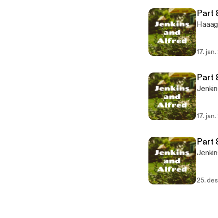
Part 
Haaagr
17. jan
Part 
Jenkins
17. jan
Part 
Jenkin
25. de