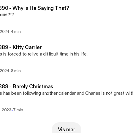
890 - Why is He Saying That?
iiiid?!?
-
. 2024
4 min
889 - Kitty Carrier
 is forced to relive a difficult time in his life.
-
. 2024
8 min
888 - Barely Christmas
s has been following another calendar and Charles is not great with
-
s. 2023
7 min
Vis mer