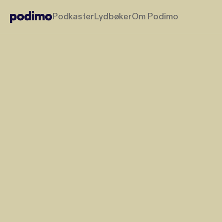
Podkaster
Lydbøker
Om Podimo