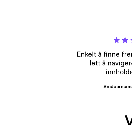
Enkelt å finne fre
lett å navige
innholde
Småbarnsmo
V