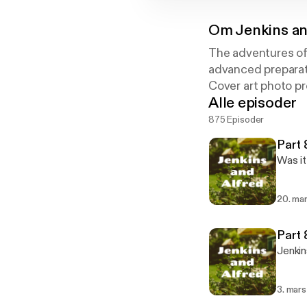
Om
Jenkins an
The adventures of 
advanced preparat
Cover art photo p
Alle episoder
875 Episoder
Part
Was it
20. ma
Part 
Jenkin
3. mar