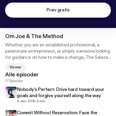
Prøv gratis
Om
Joe & The Method
Whether you are an established professional, a
passionate entrepreneur, or simply someone looking
for guidance on how to make a change, The Salazar
Method is a path of self-awareness that will teach
Vis mer
you to bridge the gap between motivation and
Alle episoder
execution. The Salazar Method is practical,
17 Episoder
replicable, and necessary. Approach it with courage
and humility, and it will teach you to confidently
Nobody's Perfect: Drive hard toward your
identify and provide your greatest value, in return
goals and forgive yourself along the way
for the opportunity to live the life you envision. I
-
4. des. 2018
5 min
found me, now let's find you. (New episodes/season
Commit Without Reservation: Face the
coming February 2022).