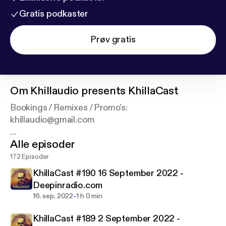
Gratis podkaster
Prøv gratis
Om
Khillaudio presents KhillaCast
Bookings / Remixes / Promo's:
khillaudio@gmail.com
Alle episoder
Label boss | A&R
@gentsndandysrecords
172 Episoder
@crooksnvillainsrecords
KhillaCast #190 16 September 2022 -
KhillaCast on Deepinradio.com
Deepinradio.com
Every 1st and 3rd Fri 10-11PM CET
-
16. sep. 2022
1 h 0 min
KhillaCast #189 2 September 2022 -