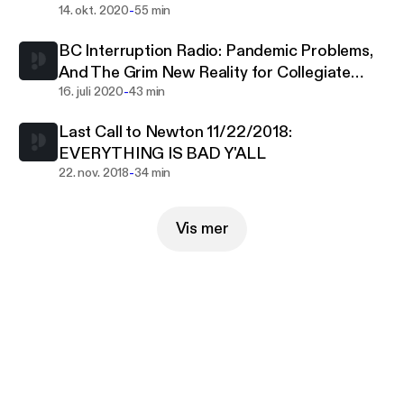
-
14. okt. 2020
55 min
BC Interruption Radio: Pandemic Problems,
And The Grim New Reality for Collegiate
-
Athletics
16. juli 2020
43 min
Last Call to Newton 11/22/2018:
EVERYTHING IS BAD Y'ALL
-
22. nov. 2018
34 min
Vis mer