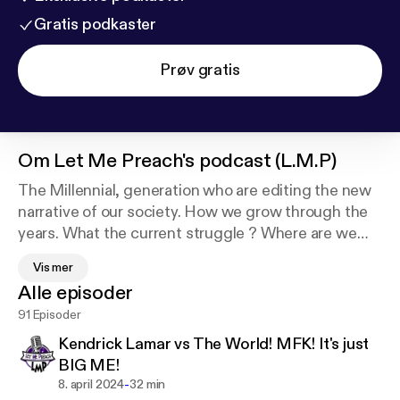
Gratis podkaster
Prøv gratis
Om
Let Me Preach's podcast (L.M.P)
The Millennial, generation who are editing the new
narrative of our society. How we grow through the
years. What the current struggle ? Where are we
going toward the world on constant changes . A
Vis mer
Entertaining talk-show with many topics and more
Alle episoder
subject about “adulting” (being a adult).
91 Episoder
Hosted by Kaycee, young funny individual who
animated conversations with his audience and
Kendrick Lamar vs The World! MFK! It's just
contacts (friends, family and more public figures).
BIG ME!
-
8. april 2024
32 min