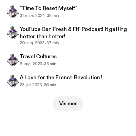
Aiming inspiration, entrepreneurship, values along
"Time To Reset Myself"
true story!
“Alwaays Good, Always Pretty” ~ kaycee
-
31. mars 2024
38 min
YouTube Ban Fresh & Fit' Podcast! It getting
hotter than hotter!
-
20. aug. 2023
37 min
Travel Cultures
-
6. aug. 2023
35 min
A Love for the French Revolution !
-
23. juli 2023
26 min
Vis mer