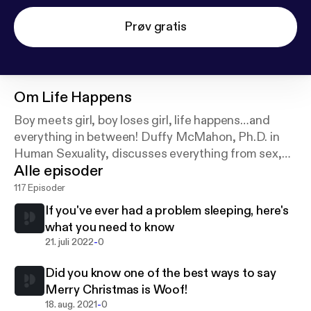
Prøv gratis
Om
Life Happens
Boy meets girl, boy loses girl, life happens…and
everything in between! Duffy McMahon, Ph.D. in
Human Sexuality, discusses everything from sex,
Alle episoder
dating, marriage and relationships to the dilemmas
of everyday life.
117 Episoder
If you've ever had a problem sleeping, here's
what you need to know
-
21. juli 2022
0
Did you know one of the best ways to say
Merry Christmas is Woof!
-
18. aug. 2021
0