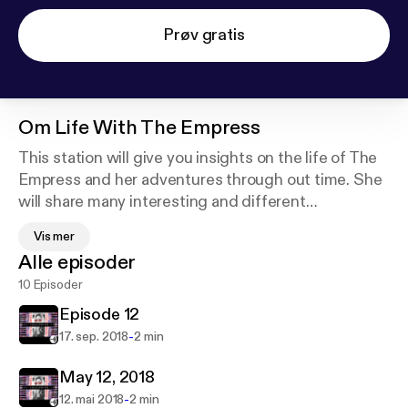
Prøv gratis
Om
Life With The Empress
This station will give you insights on the life of The
Empress and her adventures through out time. She
will share many interesting and different
experiences of her life and career! Stay tuned, this
Vis mer
will be an adventure you don’t want to miss! Support
Alle episoder
this podcast:
https://anchor.fm/the-empress/suppor
10 Episoder
t
Episode 12
-
17. sep. 2018
2 min
May 12, 2018
-
12. mai 2018
2 min