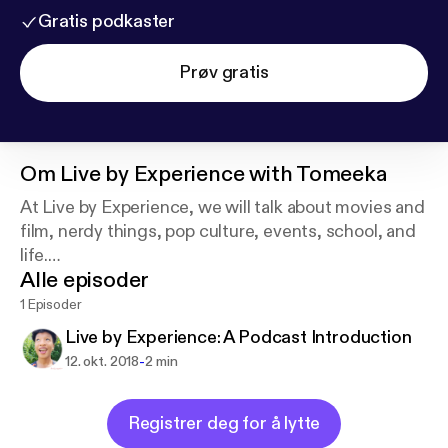
Gratis podkaster
Prøv gratis
Om
Live by Experience with Tomeeka
At Live by Experience, we will talk about movies and
film, nerdy things, pop culture, events, school, and
life.
Alle episoder
This is a place for me to get my experiences out
there and hopefully here about your own
1 Episoder
experiences as well!
Live by Experience: A Podcast Introduction
-
12. okt. 2018
2 min
Registrer deg for å lytte