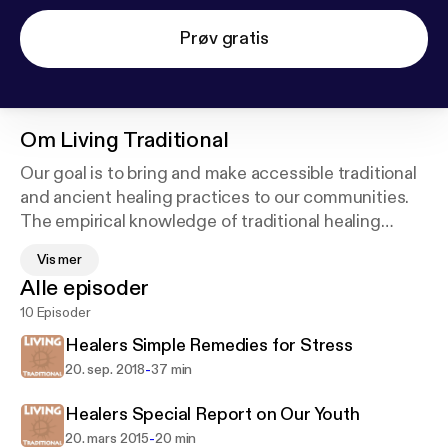
Prøv gratis
Om
Living Traditional
Our goal is to bring and make accessible traditional
and ancient healing practices to our communities.
The empirical knowledge of traditional healing
practices is still being used by the indigenous
Vis mer
cultures from the four corners of the world.
Alle episoder
10 Episoder
This proven medicine has its place in modern
culture as it heals imbalances of the body, restores
Healers Simple Remedies for Stress
mental clarity, brings serenity to the heart, and
-
20. sep. 2018
37 min
reconnects us to our soul.
Healers Special Report on Our Youth
-
20. mars 2015
20 min