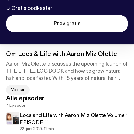
Gratis podkaster
Prøv gratis
Om
Locs & Life with Aaron Miz Olette
Aaron Miz Olette discusses the upcoming launch of
THE LITTLE LOC BOOK and how to grow natural
hair and locs faster. With 15 years of natural hair
experience, she shares her secrets with listeners.
Vis mer
She also discusses relationship topics with toxic
Alle episoder
people, how to guard your heart, heal, nutrition, self
7 Episoder
love and respect.
Locs and Life with Aaron Miz Olette Volume 1
EPISODE 11
-
22. juni 2019
11 min