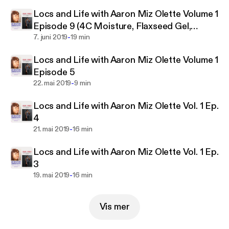
Locs and Life with Aaron Miz Olette Volume 1
Episode 9 (4C Moisture, Flaxseed Gel,
-
Herbalife Backstory, Nutrition Club, Dating
7. juni 2019
19 min
Older Man)
Locs and Life with Aaron Miz Olette Volume 1
Episode 5
-
22. mai 2019
9 min
Locs and Life with Aaron Miz Olette Vol. 1 Ep.
4
-
21. mai 2019
16 min
Locs and Life with Aaron Miz Olette Vol. 1 Ep.
3
-
19. mai 2019
16 min
Vis mer