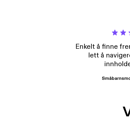
Enkelt å finne fre
lett å navige
innholde
Småbarnsmo
V