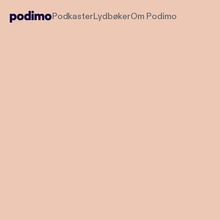
Podkaster
Lydbøker
Om Podimo