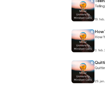
Telli
Tellin
19. feb
How 
How Y
3. feb.
Quitt
Quitti
29. jan