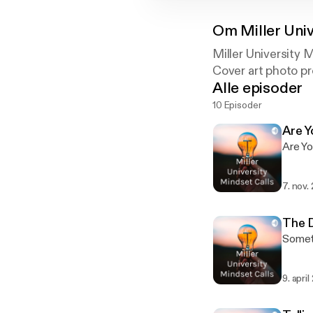
Om
Miller Uni
Miller University 
Cover art photo pr
Alle episoder
10 Episoder
Are Y
Are Yo
7. nov.
The 
Someti
9. april