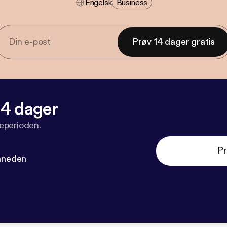
Engelsk
Business
Prøv 14 dager gratis
 14 dager
veperioden.
Pr
måneden