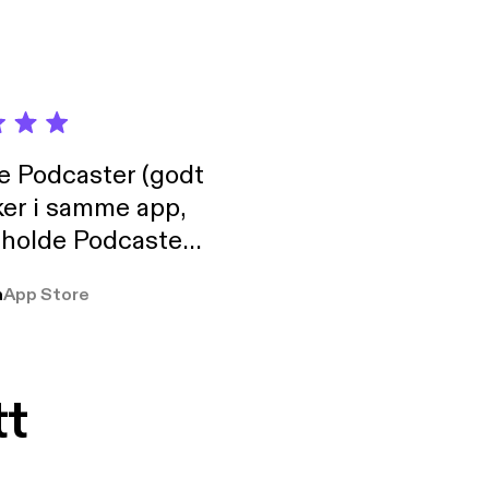
de Podcaster (godt
ker i samme app,
 holde Podcaster
lt i biblioteket.
a
App Store
tt