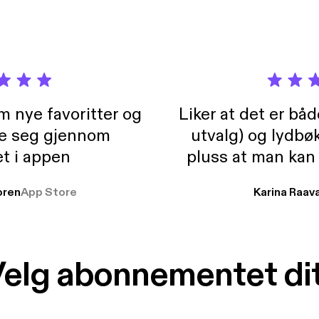
m nye favoritter og
Liker at det er bå
re seg gjennom
utvalg) og lydbø
t i appen
pluss at man kan
og lydbøker atski
ren
App Store
Karina Raav
elg abonnementet di