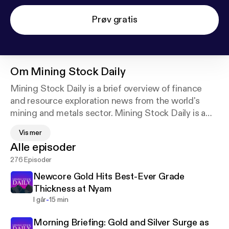
Prøv gratis
Om
Mining Stock Daily
Mining Stock Daily is a brief overview of finance
and resource exploration news from the world's
mining and metals sector. Mining Stock Daily is a
quick overview of the day's most important sector
Vis mer
information for both precious and base metals,
Alle episoder
including market trends and analysis.
276 Episoder
Newcore Gold Hits Best-Ever Grade
Thickness at Nyam
-
I går
15 min
Morning Briefing: Gold and Silver Surge as