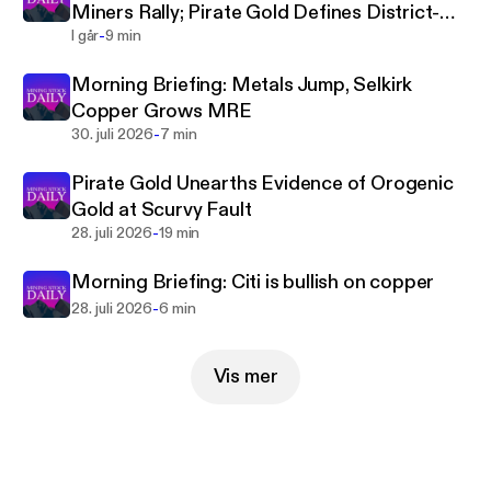
Miners Rally; Pirate Gold Defines District-
-
Scale Newfoundland Target
I går
9 min
Morning Briefing: Metals Jump, Selkirk
Copper Grows MRE
-
30. juli 2026
7 min
Pirate Gold Unearths Evidence of Orogenic
Gold at Scurvy Fault
-
28. juli 2026
19 min
Morning Briefing: Citi is bullish on copper
-
28. juli 2026
6 min
Vis mer