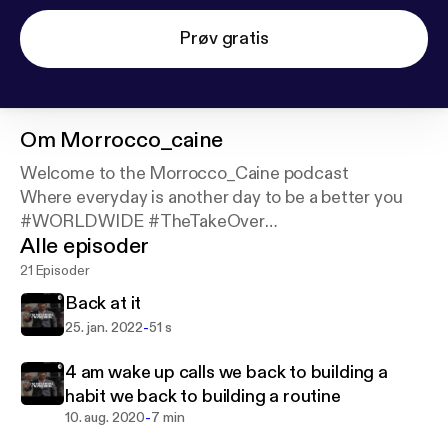
Prøv gratis
Om
Morrocco_caine
Welcome to the Morrocco_Caine podcast
Where everyday is another day to be a better you
#WORLDWIDE #TheTakeOver
Alle episoder
#KingsNQueensUnlimited #AllFlexNoBreaks
Support this podcast:
https://podcasters.spotify.co
21 Episoder
m/pod/show/morrocco-caine/support
Back at it
-
25. jan. 2022
51 s
4 am wake up calls we back to building a
habit we back to building a routine
-
10. aug. 2020
7 min